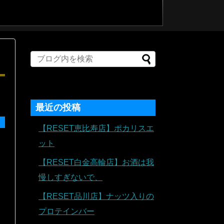
最近の投稿
【RESET恵比寿店】ポカリスエ
ット
【RESET白金高輪店】お酒は我
慢しすぎないで、
【RESET品川店】ナッツ入りの
プロテインバー