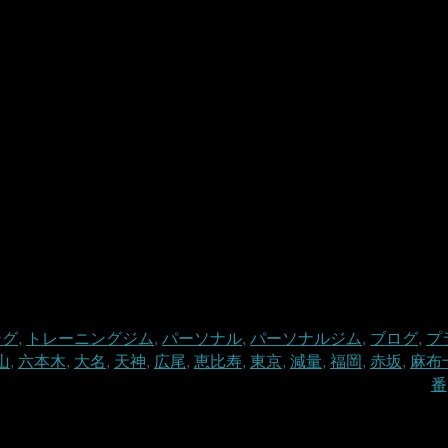
ング
,
トレーニングジム
,
パーソナル
,
パーソナルジム
,
ブログ
,
プ
山
,
六本木
,
大名
,
天神
,
広尾
,
恵比寿
,
東京
,
減量
,
福岡
,
赤坂
,
麻布
番