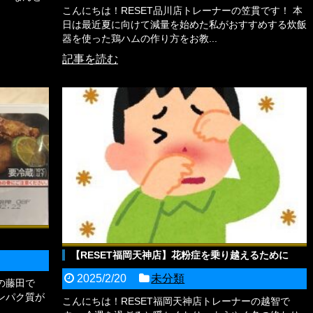
こんにちは！RESET品川店トレーナーの笠貫です！ 本
日は最近夏に向けて減量を始めた私がおすすめする炊飯
器を使った鶏ハムの作り方をお教...
記事を読む
【RESET福岡天神店】花粉症を乗り越えるために
2025/2/20
未分類
の藤田で
ンパク質が
こんにちは！RESET福岡天神店トレーナーの越智で