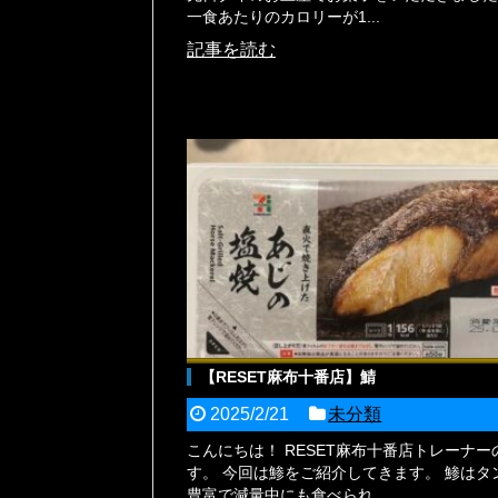
一食あたりのカロリーが1...
記事を読む
【RESET麻布十番店】鯖
2025/2/21
未分類
こんにちは！ RESET麻布十番店トレーナー
す。 今回は鯵をご紹介してきます。 鯵はタ
豊富で減量中にも食べられ...