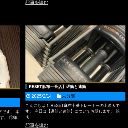
記事を読む
RESET麻布十番店】遅筋と速筋
2025/2/14
未分類
こんにちは！ RESET麻布十番トレーナーの上運天で
す。 今日は【遅筋と速筋】についてお話します。 筋
下です。 本
肉...
す。 ①卵
記事を読む