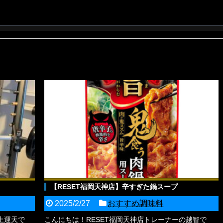
【RESET福岡天神店】辛すぎた鍋スープ
2025/2/27
おすすめ調味料
上運天で
こんにちは！RESET福岡天神店トレーナーの越智で