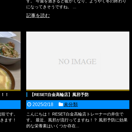
す。 今週を過ぎると暖かくなり、ようやく冬の終わり
になってきそうですね。 ...
記事を読む
う！！
【RESET白金高輪店】風邪予防
2025/2/18
未分類
茂垣です。
こんにちは！ RESET白金高輪店トレーナーの井住で
きます！
す。 最近、風邪が流行ってますね！？ 風邪予防に効果
的な栄養素はいくつか存在...