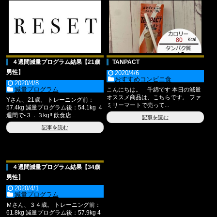
４週間減量プログラム結果【21歳
TANPACT
男性】
2020/4/6
おすすめコンビニ食
2020/4/8
減量プログラム
こんにちは。 千綿です 本日の減量
オススメ商品は、こちらです。 ファ
Yさん、21歳。 トレーニング前：
ミリーマートで売って...
57.4kg 減量プログラム後：54.1kg ４
週間で-３．３kg!! 飲食店...
記事を読む
記事を読む
４週間減量プログラム結果【34歳
男性】
2020/4/1
減量プログラム
Ｍさん、３４歳。 トレーニング前：
61.8kg 減量プログラム後：57.9kg 4