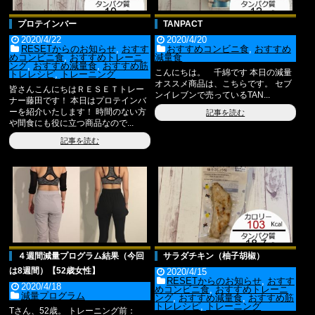
プロテインバー
TANPACT
2020/4/22
2020/4/20
RESETからのお知らせ
,
おすす
おすすめコンビニ食
,
おすすめ
めコンビニ食
,
おすすめトレーニ
減量食
ング
,
おすすめ減量食
,
おすすめ筋
こんにちは。 千綿です 本日の減量
トレレシピ
,
トレーニング
オススメ商品は、こちらです。 セブ
皆さんこんにちはＲＥＳＥＴトレー
ンイレブンで売っているTAN...
ナー藤田です！ 本日はプロテインバ
ーを紹介いたします！ 時間のない方
記事を読む
や間食にも役に立つ商品なので...
記事を読む
４週間減量プログラム結果（今回
サラダチキン（柚子胡椒）
は8週間）【52歳女性】
2020/4/15
RESETからのお知らせ
,
おすす
2020/4/18
めコンビニ食
,
おすすめトレーニ
減量プログラム
ング
,
おすすめ減量食
,
おすすめ筋
トレレシピ
,
トレーニング
Tさん、52歳。 トレーニング前：