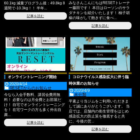
みなさんこんにちはRESETトレーナ
60.1kg 減量プログラム後：49.8kg 8
ー藤田です！ 本日はローソンのサラ
週間で-10.3kg！！ 半年...
ダチキンを紹介いたします！ 柚子胡
記事を読む
椒の味がして飽きずに食べ...
記事を読む
オンライントレーニング開始
コロナウイルス感染拡大に伴う臨
時休業のお知らせ
2020/4/14
RESETからのお知らせ
2020/4/9
未分類
今なら入会手数料、講習会費用無
料！ 必要なのは月会費とお部屋だ
平素より当ジムをご利用いただきま
け！ 自宅でオンライントレーニング
して誠にありがとうございます。 当
を！ 在宅ワークの方も多く外出自
店では、店舗内の衛生管理をはじめ
粛...
感染拡大の防止策を徹底すると共
に、今後の営...
記事を読む
記事を読む