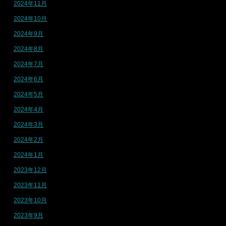
2024年11月
2024年10月
2024年9月
2024年8月
2024年7月
2024年6月
2024年5月
2024年4月
2024年3月
2024年2月
2024年1月
2023年12月
2023年11月
2023年10月
2023年9月