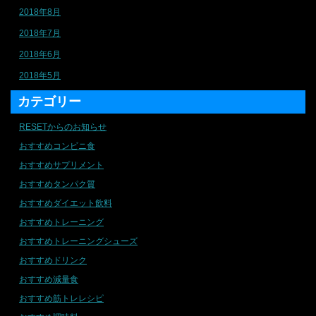
2018年8月
2018年7月
2018年6月
2018年5月
カテゴリー
RESETからのお知らせ
おすすめコンビニ食
おすすめサプリメント
おすすめタンパク質
おすすめダイエット飲料
おすすめトレーニング
おすすめトレーニングシューズ
おすすめドリンク
おすすめ減量食
おすすめ筋トレレシピ