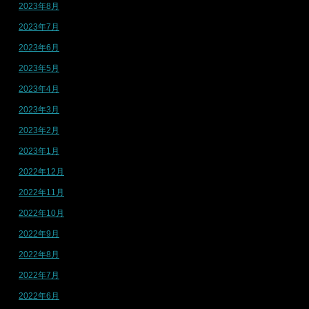
2023年8月
2023年7月
2023年6月
2023年5月
2023年4月
2023年3月
2023年2月
2023年1月
2022年12月
2022年11月
2022年10月
2022年9月
2022年8月
2022年7月
2022年6月