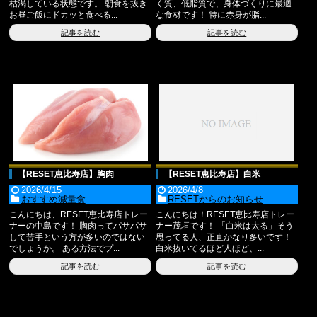
枯渇している状態です。 朝食を抜き
く質、低脂質で、身体づくりに最適
お昼ご飯にドカッと食べる...
な食材です！ 特に赤身が脂...
記事を読む
記事を読む
【RESET恵比寿店】胸肉
【RESET恵比寿店】白米
2026/4/15
2026/4/8
おすすめ減量食
RESETからのお知らせ
こんにちは、RESET恵比寿店トレー
こんにちは！RESET恵比寿店トレー
ナーの中島です！ 胸肉ってパサパサ
ナー茂垣です！ 「白米は太る」そう
して苦手という方が多いのではない
思ってる人、正直かなり多いです！
でしょうか。 ある方法でプ...
白米抜いてるほど人ほど、...
記事を読む
記事を読む