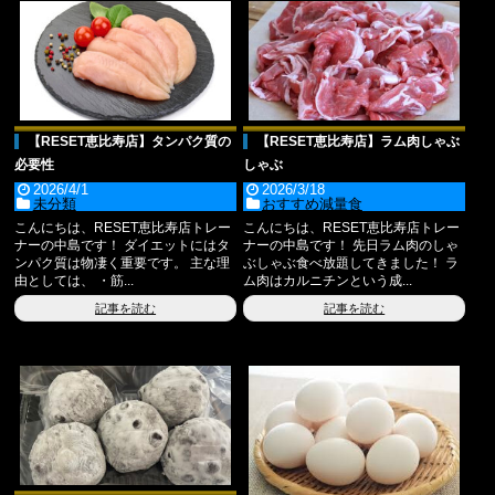
【RESET恵比寿店】タンパク質の
【RESET恵比寿店】ラム肉しゃぶ
必要性
しゃぶ
2026/4/1
2026/3/18
未分類
おすすめ減量食
こんにちは、RESET恵比寿店トレー
こんにちは、RESET恵比寿店トレー
ナーの中島です！ ダイエットにはタ
ナーの中島です！ 先日ラム肉のしゃ
ンパク質は物凄く重要です。 主な理
ぶしゃぶ食べ放題してきました！ ラ
由としては、 ・筋...
ム肉はカルニチンという成...
記事を読む
記事を読む