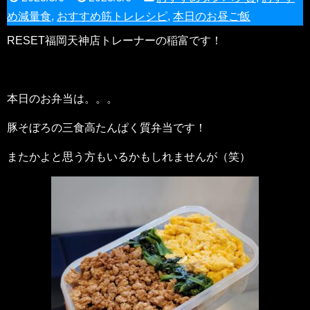
め減量食
,
おすすめ筋トレレシピ
,
本日のお昼ご飯
RESET福岡天神店トレーナーの稲富です！
本日のお弁当は。。。
豚そぼろの三食高たんぱく質弁当です！
またかよと思う方もいるかもしれませんが（笑）