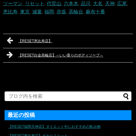
ツーマン
,
リセット
,
代官山
,
六本木
,
品川
,
大名
,
天神
,
広尾
,
恵比寿
,
東京
,
減量
,
福岡
,
赤坂
,
高輪台
,
麻布十番
【RESET恵比寿店】
【RESET白金高輪店】～いい香りのボディソープ～
最近の投稿
【RESET福岡天神店】ダイエット中におすすめの飲み物
【RESET恵比寿店】ポカリスエット