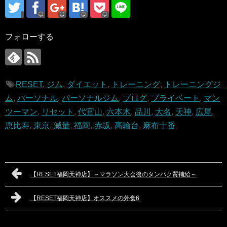
フォローする
RESET
,
ジム
,
ダイエット
,
トレーニング
,
トレーニングジ
ム
,
パーソナル
,
パーソナルジム
,
ブログ
,
プライベート
,
マン
ツーマン
,
リセット
,
代官山
,
六本木
,
品川
,
大名
,
天神
,
広尾
,
恵比寿
,
東京
,
減量
,
福岡
,
赤坂
,
高輪台
,
麻布十番
【RESET福岡天神店】～マラソン大会後のタンパク質補給～
【RESET福岡天神店】オススメの外食6