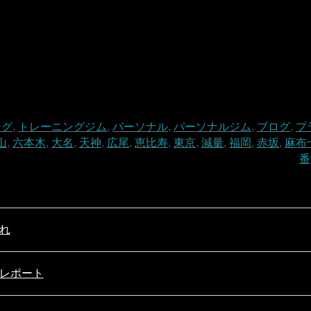
ング
,
トレーニングジム
,
パーソナル
,
パーソナルジム
,
ブログ
,
プ
山
,
六本木
,
大名
,
天神
,
広尾
,
恵比寿
,
東京
,
減量
,
福岡
,
赤坂
,
麻布
番
れ
レポート