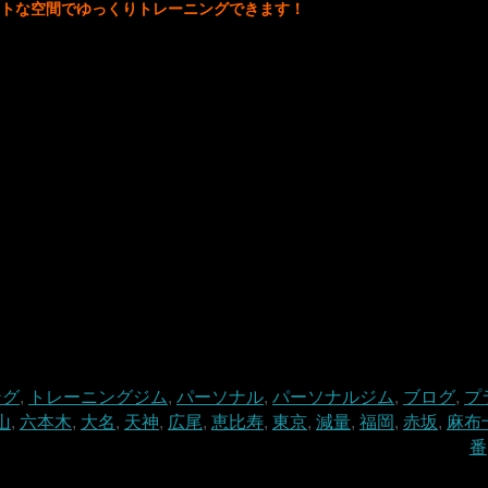
トな空間でゆっくりトレーニングできます！
ング
,
トレーニングジム
,
パーソナル
,
パーソナルジム
,
ブログ
,
プ
山
,
六本木
,
大名
,
天神
,
広尾
,
恵比寿
,
東京
,
減量
,
福岡
,
赤坂
,
麻布
番