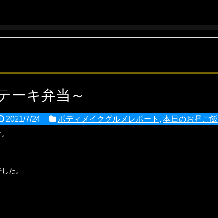
テーキ弁当～
2021/7/24
ボディメイクグルメレポート
,
本日のお昼ご飯
す。
でした。